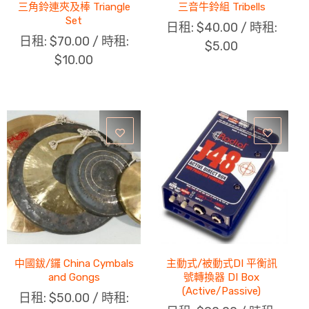
三角鈴連夾及棒 Triangle
三音牛鈴組 Tribells
Set
日租:
$
40.00
/ 時租:
日租:
$
70.00
/ 時租:
$
5.00
$
10.00
中國鈸/鑼 China Cymbals
主動式/被動式DI 平衡訊
and Gongs
號轉換器 DI Box
(Active/Passive)
日租:
$
50.00
/ 時租: