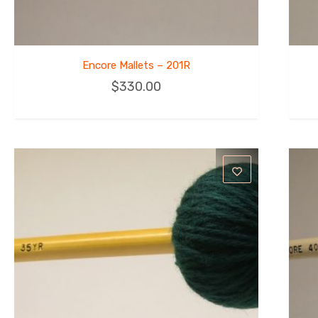
Encore Mallets – 201R
$
330.00