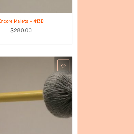
Encore Mallets – 413B
$
280.00