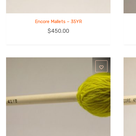
Encore Mallets – 35YR
$
450.00