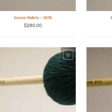
Encore Mallets – 401B
$
280.00