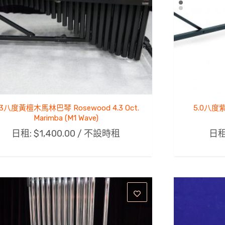
.3八度黃檀木馬林巴琴 Rosewood 4.3 Oct.
5.0八度紫
Marimba (M1 Wave)
日租:
$
1,400.00
/ 不設時租
日租