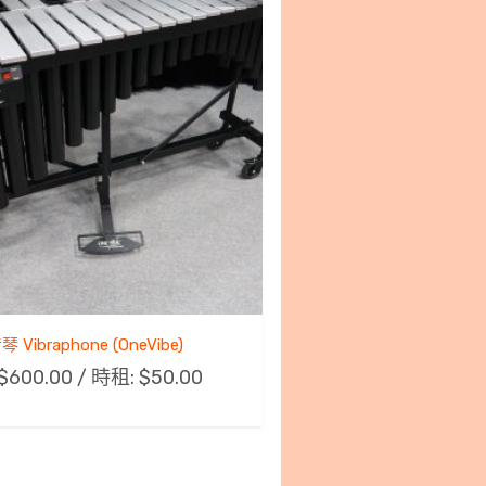
 Vibraphone (OneVibe)
$
600.00
/ 時租:
$
50.00