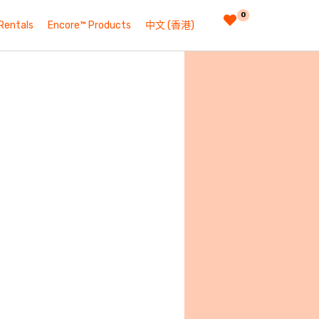
0
Rentals
Encore™ Products
中文 (香港)