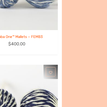
mba One™ Mallets – FEMB3
$
400.00