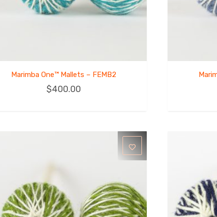
Marimba One™ Mallets – FEMB2
Mari
$
400.00