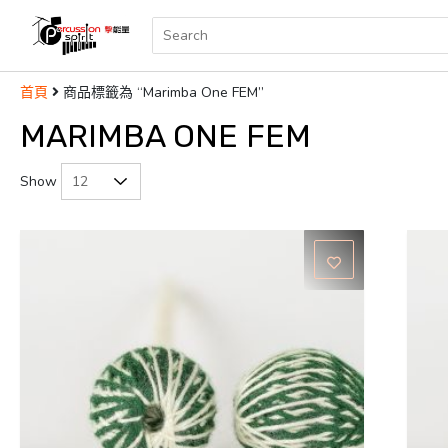
商品標籤為 “Marimba One FEM”
首頁
MARIMBA ONE FEM
Show