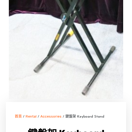
首頁
Rental
Accessories
/
/
/ 鍵盤架 Keyboard Stand