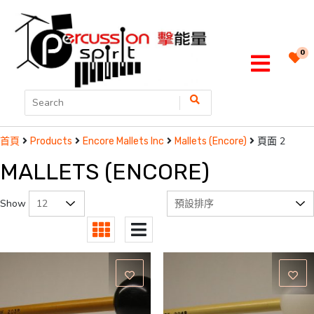
0
頁面 2
首頁
Products
Encore Mallets Inc
Mallets (Encore)
MALLETS (ENCORE)
Show