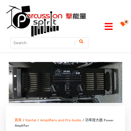
0
首頁
Rental
Amplifiers and Pro Audio
/
/
/ 功率放大器 Power
Amplifier