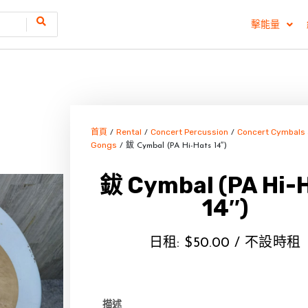
擊能量
首頁
Rental
Concert Percussion
Concert Cymbals
/
/
/
Gongs
/ 鈸 Cymbal (PA Hi-Hats 14″)
鈸 Cymbal (PA Hi-
14″)
日租:
$
50.00
/ 不設時租
描述