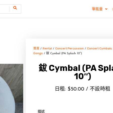
擊能量
首頁
Rental
Concert Percussion
Concert Cymbals
/
/
/
Gongs
/ 鈸 Cymbal (PA Splash 10″)
鈸 Cymbal (PA Spl
10″)
日租:
$
50.00
/ 不設時租
描述