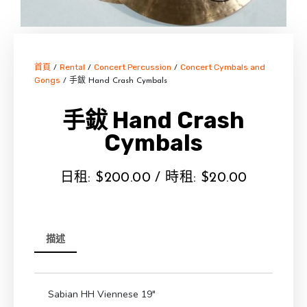
首頁
Rental
Concert Percussion
Concert Cymbals and
/
/
/
Gongs
/ 手鈸 Hand Crash Cymbals
手鈸 Hand Crash
Cymbals
日租:
$
200.00
/ 時租:
$
20.00
描述
Sabian HH Viennese 19″