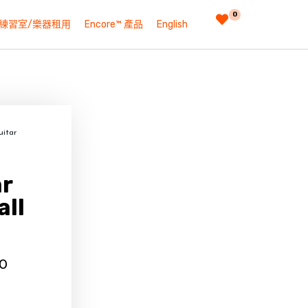
0
練習室/樂器租用
Encore™ 產品
English
tar
r
all
00