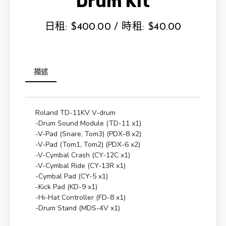
Drum Kit
日租:
$
400.00
/ 時租:
$
40.00
描述
Roland TD-11KV V-drum
-Drum Sound Module (TD-11 x1)
-V-Pad (Snare, Tom3) (PDX-8 x2)
-V-Pad (Tom1, Tom2) (PDX-6 x2)
-V-Cymbal Crash (CY-12C x1)
-V-Cymbal Ride (CY-13R x1)
-Cymbal Pad (CY-5 x1)
-Kick Pad (KD-9 x1)
-Hi-Hat Controller (FD-8 x1)
-Drum Stand (MDS-4V x1)