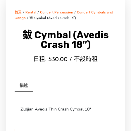
首頁
Rental
Concert Percussion
Concert Cymbals and
/
/
/
Gongs
/ 鈸 Cymbal (Avedis Crash 18″)
鈸 Cymbal (Avedis
Crash 18″)
日租:
$
50.00
/ 不設時租
描述
Zildjian Avedis Thin Crash Cymbal 18″