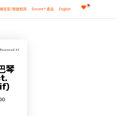
0
練習室/樂器租用
Encore™ 產品
English
sewood 4.3
巴琴
t.
if)
00