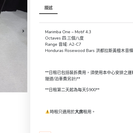
描述
Marimba One – Motif 4.3
Octaves 四.三個八度
Range 音域: A2-C7
Honduras Rosewood Bars 洪都拉斯黃檀木音
**日租已包括裝拆費用，須使用本中心安排之運輸
隧道/泊車費另計)**
**日租第二天起為每天$900**
時租只適用於
大房
租用。