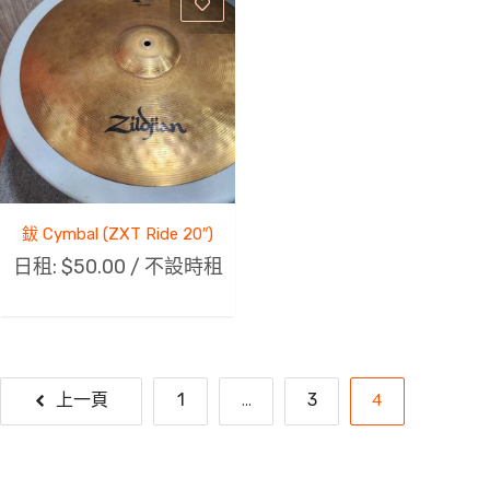
鈸 Cymbal (ZXT Ride 20″)
日租:
$
50.00
/ 不設時租
...
4
上一頁
1
3