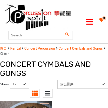
0
首頁
Rental
Concert Percussion
Concert Cymbals and Gongs
頁面 4
CONCERT CYMBALS AND
GONGS
Show